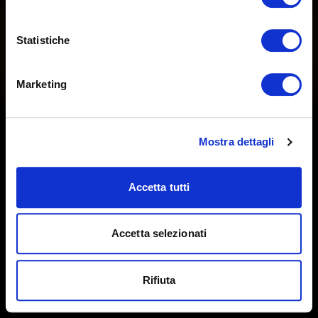
P.IVA
04363900244
C.F.
VCCGPR96P24G273F
Online
Statistiche
info@gasparevaccaro.it
Marketing
Privacy Policy
Cookie Policy
Mostra dettagli
Accetta tutti
Copyright © 2023 Gaspare Vaccaro
Accetta selezionati
Rifiuta