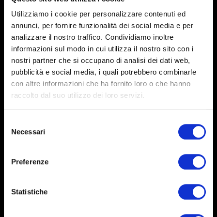
sulla grafica
Utilizziamo i cookie per personalizzare contenuti ed
annunci, per fornire funzionalità dei social media e per
analizzare il nostro traffico. Condividiamo inoltre
informazioni sul modo in cui utilizza il nostro sito con i
nostri partner che si occupano di analisi dei dati web,
pubblicità e social media, i quali potrebbero combinarle
con altre informazioni che ha fornito loro o che hanno
Puoi avere diverse mail con il tuo dominio
raccolto dal suo utilizzo dei loro servizi.
comprese nel prezzo
Mail Con Dominio Personalizzato
info@nomeartista.it
Selezione
Necessari
del
consenso
Preferenze
Statistiche
Puoi gestire autonomamente i contenuti dei futuri
eventi e di un eventuale blog.
Calendario degli eventi e blog aggiornabile
autonomamente