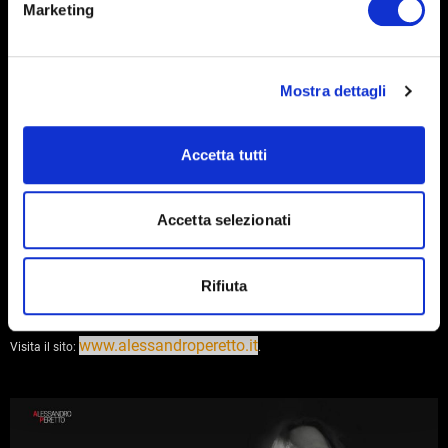
Marketing
Mostra dettagli
Un esempio?
Accetta tutti
Ti consiglio di dare un’occhiata a questo sito web one page che ho realizzato
Accetta selezionati
per il cantautore
Alessandro Peretto
.
Un biglietto da visita digitale semplice ed intuitivo che ha permesso il
cantautore ad essere visibile anche su Google e di avere una sua vetrina sul
Rifiuta
web con i suoi lavori.
www.alessandroperetto.it
Visita il sito:
.