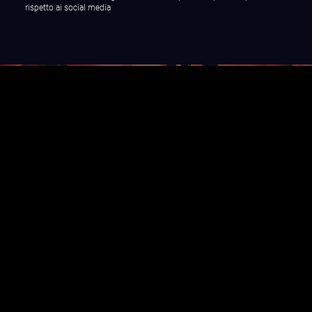
rispetto ai social media
Perché è importante avere
un sito internet
La presenta su internet è ormai fondamental
e e uno degli
strumenti più importanti per garantire in maniera continua la
propria presenza sul web è quello di avere un
proprio
dominio
(es. www.nomeartista.it) e un
proprio sito internet.
I
social media
(es. Facebook, Instagram etc.) non sono al