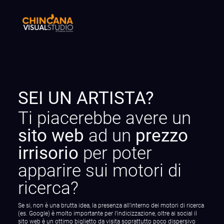
SEI UN ARTISTA?
Ti piacerebbe avere un
sito web
ad un
prezzo
irrisorio
per poter
apparire sui motori di
ricerca?
Se si, non è una brutta idea, la presenza all’interno dei motori di ricerca
(es. Google) è molto importante per l’indicizzazione, oltre ai social il
sito web è un ottimo biglietto da visita soprattutto poco dispersivo