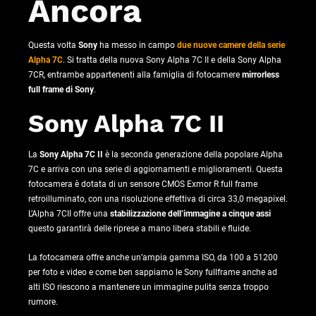
Ancora
Questa volta
Sony
ha messo in campo
due nuove camere della serie
Alpha 7C
. Si tratta della nuova Sony Alpha 7C II e della Sony Alpha
7CR, entrambe appartenenti alla famiglia di fotocamere
mirrorless
full frame di Sony
.
Sony Alpha 7C II
La
Sony Alpha 7C II
è la seconda generazione della popolare Alpha
7C e arriva con una serie di aggiornamenti e miglioramenti. Questa
fotocamera è dotata di un sensore CMOS Exmor R full frame
retroilluminato, con una risoluzione effettiva di circa 33,0 megapixel.
L’Alpha 7CII offre una
stabilizzazione dell’immagine a cinque assi
questo garantirà delle riprese a mano libera stabili e fluide.
La fotocamera offre anche un’ampia gamma ISO, da 100 a 51200
per foto e video e come ben sappiamo le Sony fullframe anche ad
alti ISO riescono a mantenere un immagine pulita senza troppo
rumore.