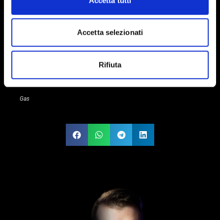
Accetta tutti
Queste sono solo alcune delle novità più recenti nel mondo
dell’attrezzatura per videomaker.
Accetta selezionati
Restate sintonizzati per ulteriori aggiornamenti e suggerimenti su
come sfruttare al meglio queste nuove tecnologie nella vostra
produzione video.
Rifiuta
Continuate a creare, esplorare e innovare!
Gas