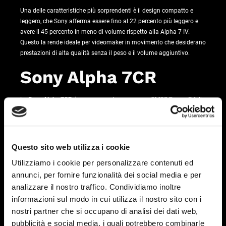
Una delle caratteristiche più sorprendenti è il design compatto e
leggero, che Sony afferma essere fino al 22 percento più leggero e
avere il 45 percento in meno di volume rispetto alla Alpha 7 IV.
Questo la rende ideale per videomaker in movimento che desiderano
prestazioni di alta qualità senza il peso e il volume aggiuntivo.
Sony Alpha 7CR
La
Sony Alpha 7CR
, invece, presenta un sensore CMOS Exmor R full
frame retroilluminato con una risoluzione eccezionale di
61,0
megapixel
. Anche questa fotocamera è alimentata dal potente
motore di elaborazione delle immagini BIONZ XR. La
gamma ISO è
leggermente più limitata
, con valori da 100 a 32000 per foto e video.
Questo sito web utilizza i cookie
Una caratteristica unica della Alpha 7CR è la capacità di rilevare e
Utilizziamo i cookie per personalizzare contenuti ed
correggere anche lievi sfocature a livello di un singolo pixel. Inoltre,
rispetto alla Alpha 7R V, la Alpha 7CR
è più leggera del 29 percento e
annunci, per fornire funzionalità dei social media e per
ha un volume ridotto del 53 percento
.
analizzare il nostro traffico. Condividiamo inoltre
informazioni sul modo in cui utilizza il nostro sito con i
Obiettivo Sony FE
nostri partner che si occupano di analisi dei dati web,
16-35mm F2.8 GM II
pubblicità e social media, i quali potrebbero combinarle